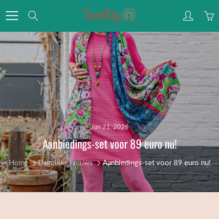
Skip
Zoek
to
Content
Jan 21, 2026
Aanbiedings-set voor 89 euro nu!
Home
Dagelijks nieuws
Aanbiedings-set voor 89 euro nu!